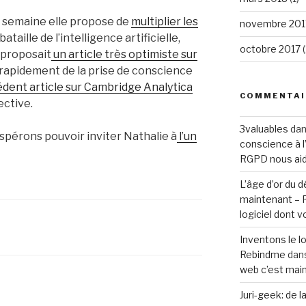
e semaine elle propose de
multiplier les
novembre 201
ataille de l’intelligence artificielle,
octobre 2017
(
e proposait
un article très optimiste sur
 rapidement de la prise de conscience
dent article sur Cambridge Analytica
COMMENTAI
ective.
3valuables
da
spérons pouvoir inviter Nathalie à
l’un
conscience à l’
RGPD nous aide
L’âge d’or du
maintenant –
logiciel dont 
Inventons le l
Rebindme
dan
web c’est mai
Juri-geek: de l