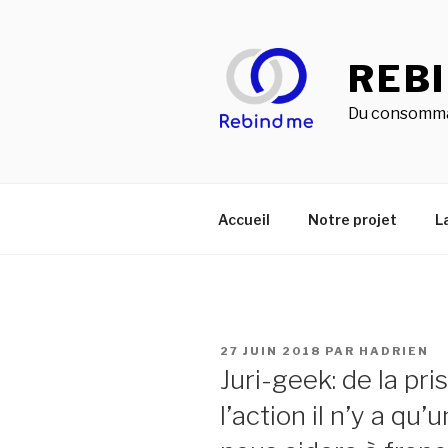
Aller
au
contenu
REB
principal
Du consomma
Accueil
Notre projet
L
PUBLIÉ
27 JUIN 2018
PAR
HADRIEN
LE
Juri-geek: de la pr
l’action il n’y a q