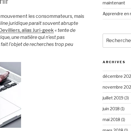
hir
maintenant
Apprendre en r
n mouvement les consommateurs, mais
line juridique paraît souvent abrupte
evilliers, alias Juri-geek
« tente de
Recherche
ique, une matière qui n’est pas
pour
ait l’objet de recherches trop peu
:
ARCHIVES
décembre 20
novembre 20
juillet 2019
(3)
juin 2018
(1)
mai 2018
(1)
mars 2018
(1)