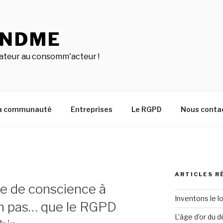
INDME
teur au consomm'acteur !
a communauté
Entreprises
Le RGPD
Nous conta
ARTICLES R
ise de conscience à
Inventons le l
u’un pas… que le RGPD
L’âge d’or du