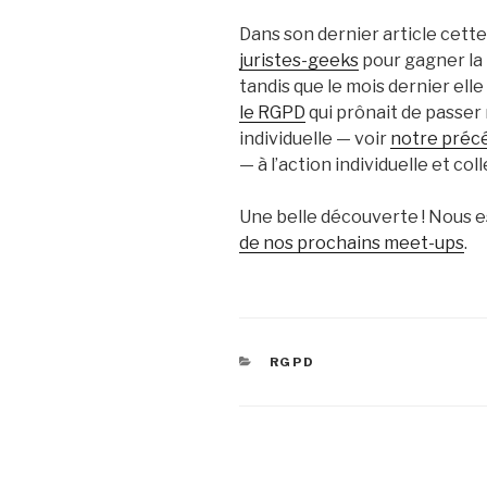
Dans son dernier article cett
juristes-geeks
pour gagner la b
tandis que le mois dernier ell
le RGPD
qui prônait de passer
individuelle — voir
notre précé
— à l’action individuelle et coll
Une belle découverte ! Nous e
de nos prochains meet-ups
.
CATÉGORIES
RGPD