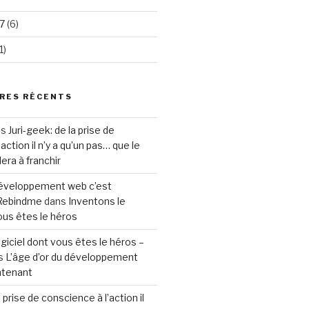
7
(6)
1)
RES RÉCENTS
ns
Juri-geek: de la prise de
action il n’y a qu’un pas… que le
ra à franchir
 développement web c’est
 Rebindme
dans
Inventons le
vous êtes le héros
ogiciel dont vous êtes le héros –
s
L’âge d’or du développement
ntenant
a prise de conscience à l’action il