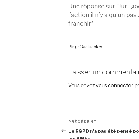
Une réponse sur “Juri-gee
l’action il n’y a qu’un p
franchir”
Ping :
3valuables
Laisser un commentai
Vous devez
vous connecter
po
Navigation
Article
PRÉCÉDENT
de
précédent
Le RGPD n’a pas été pensé po
les PMEs