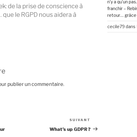
n’y a qu’un pa
k: de la prise de conscience à
franchir – Reb
as… que le RGPD nous aidera à
retour… grâce 
cecile79
dans
re
ur publier un commentaire.
SUIVANT
Article
suivant
ur
What’s up GDPR ?