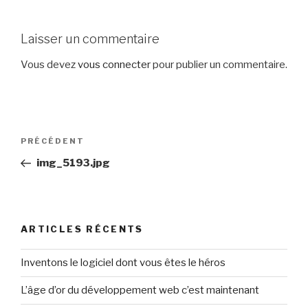
Laisser un commentaire
Vous devez
vous connecter
pour publier un commentaire.
Navigation
Article
PRÉCÉDENT
de
précédent
img_5193.jpg
l’article
ARTICLES RÉCENTS
Inventons le logiciel dont vous êtes le héros
L’âge d’or du développement web c’est maintenant