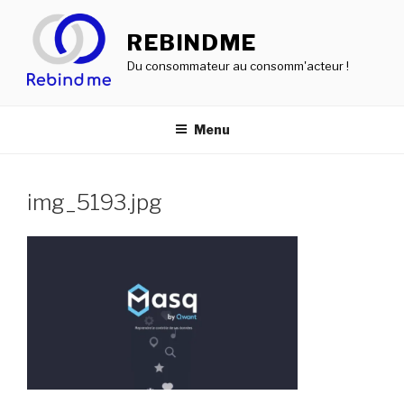
Aller
au
REBINDME
contenu
Du consommateur au consomm'acteur !
principal
Menu
img_5193.jpg