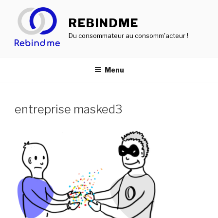
Aller
au
REBINDME
contenu
Du consommateur au consomm'acteur !
principal
Menu
entreprise masked3