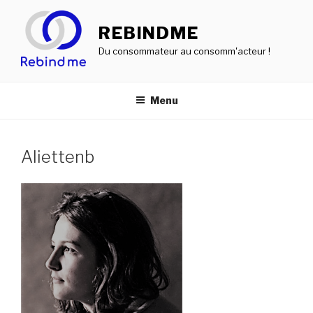
Aller
au
REBINDME
contenu
Du consommateur au consomm'acteur !
principal
Menu
Aliettenb