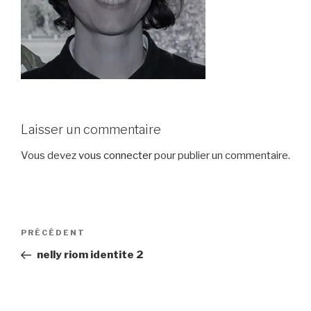
Laisser un commentaire
Vous devez
vous connecter
pour publier un commentaire.
Navigation
Article
PRÉCÉDENT
de
précédent
nelly riom identite 2
l’article