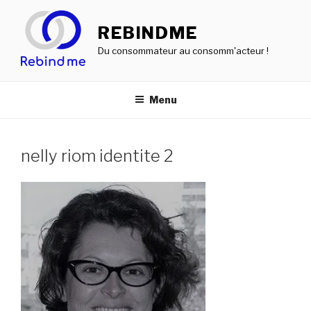
Aller
au
REBINDME
contenu
Du consommateur au consomm'acteur !
principal
Menu
nelly riom identite 2