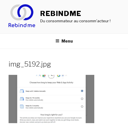
Aller
au
REBINDME
contenu
Du consommateur au consomm'acteur !
principal
Menu
img_5192.jpg