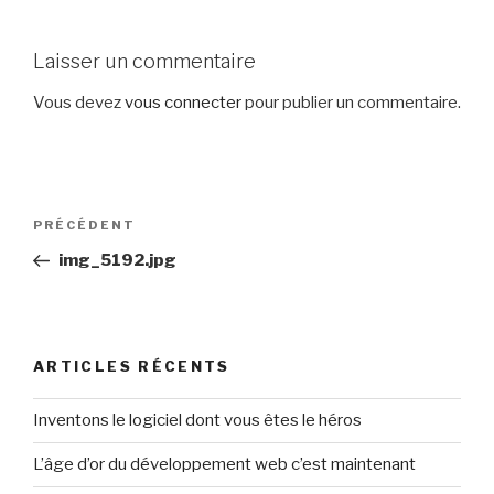
Laisser un commentaire
Vous devez
vous connecter
pour publier un commentaire.
Navigation
Article
PRÉCÉDENT
de
précédent
img_5192.jpg
l’article
ARTICLES RÉCENTS
Inventons le logiciel dont vous êtes le héros
L’âge d’or du développement web c’est maintenant