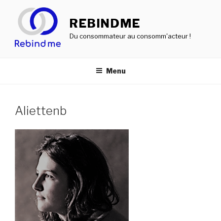
Aller
au
REBINDME
contenu
Du consommateur au consomm'acteur !
principal
Menu
Aliettenb