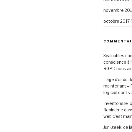
novembre 201
octobre 2017
(
COMMENTAI
3valuables
da
conscience à l’
RGPD nous aide
L’âge d’or du
maintenant –
logiciel dont 
Inventons le l
Rebindme
dan
web c’est mai
Juri-geek: de l