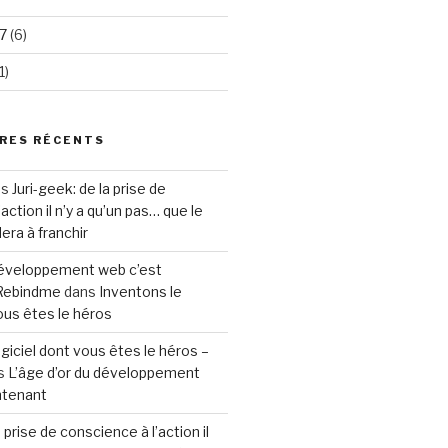
7
(6)
1)
RES RÉCENTS
ns
Juri-geek: de la prise de
action il n’y a qu’un pas… que le
ra à franchir
 développement web c’est
 Rebindme
dans
Inventons le
vous êtes le héros
ogiciel dont vous êtes le héros –
s
L’âge d’or du développement
ntenant
a prise de conscience à l’action il