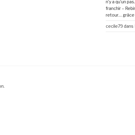
n’y a qu’un pa
franchir – Reb
retour… grâce 
cecile79
dans
on.