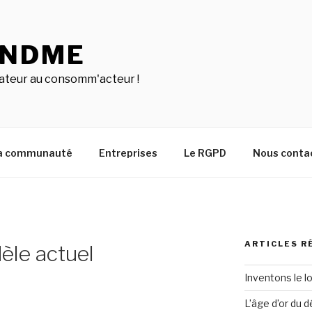
INDME
teur au consomm'acteur !
a communauté
Entreprises
Le RGPD
Nous conta
ARTICLES R
dèle actuel
Inventons le l
L’âge d’or du